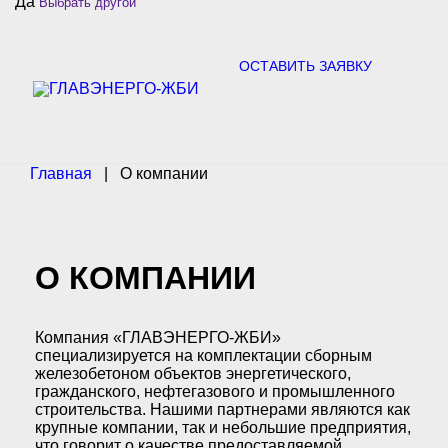
Да
Выбрать другой
c
h
f
o
ОСТАВИТЬ ЗАЯВКУ
r
:
Главная
|
О компании
О КОМПАНИИ
Компания «ГЛАВЭНЕРГО-ЖБИ»
специализируется на комплектации сборным
железобетоном объектов энергетического,
гражданского, нефтегазового и промышленного
строительства. Нашими партнерами являются как
крупные компании, так и небольшие предприятия,
что говорит о качестве предоставляемой