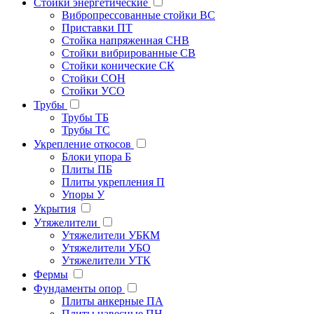
Стойки энергетические
Вибропрессованные стойки ВС
Приставки ПТ
Стойка напряженная СНВ
Стойки вибрированные СВ
Стойки конические СК
Стойки СОН
Стойки УСО
Трубы
Трубы ТБ
Трубы ТС
Укрепление откосов
Блоки упора Б
Плиты ПБ
Плиты укрепления П
Упоры У
Укрытия
Утяжелители
Утяжелители УБКМ
Утяжелители УБО
Утяжелители УТК
Фермы
Фундаменты опор
Плиты анкерные ПА
Плиты навесные ПН