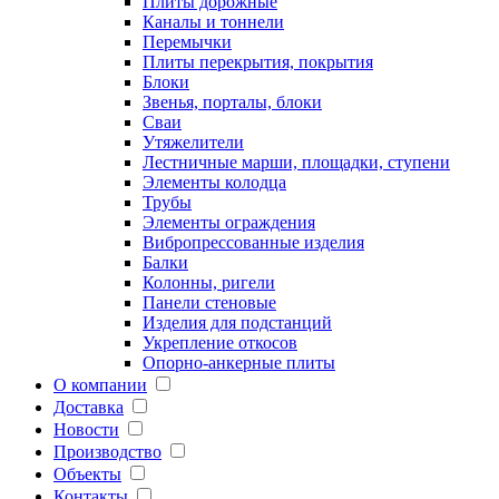
Плиты дорожные
Каналы и тоннели
Перемычки
Плиты перекрытия, покрытия
Блоки
Звенья, порталы, блоки
Сваи
Утяжелители
Лестничные марши, площадки, ступени
Элементы колодца
Трубы
Элементы ограждения
Вибропрессованные изделия
Балки
Колонны, ригели
Панели стеновые
Изделия для подстанций
Укрепление откосов
Опорно-анкерные плиты
О компании
Доставка
Новости
Производство
Объекты
Контакты