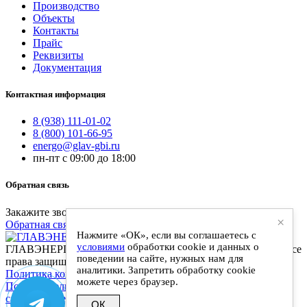
Производство
Объекты
Контакты
Прайс
Реквизиты
Документация
Контактная информация
8 (938) 111-01-02
8 (800) 101-66-95
energo@glav-gbi.ru
пн-пт с 09:00 до 18:00
Обратная связь
Закажите звонок и наш специалист свяжется с вами
×
Обратная связь
Нажмите «ОК», если вы соглашаетесь с
условиями
обработки cookie и данных о
ГЛАВЭНЕРГО-ЖБИ - поставки железобетонных изделий. Все
поведении на сайте, нужных нам для
права защищены
аналитики. Запретить обработку cookie
Политика конфиденциальности
|
можете через браузер.
Пользовательское соглашение
|
Разработка и сопровождение
сайта: Anykey-It
ОК