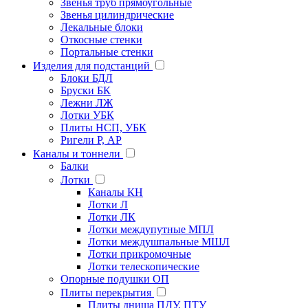
Звенья труб прямоугольные
Звенья цилиндрические
Лекальные блоки
Откосные стенки
Портальные стенки
Изделия для подстанций
Блоки БДЛ
Бруски БК
Лежни ЛЖ
Лотки УБК
Плиты НСП, УБК
Ригели Р, АР
Каналы и тоннели
Балки
Лотки
Каналы КН
Лотки Л
Лотки ЛК
Лотки междупутные МПЛ
Лотки междушпальные МШЛ
Лотки прикромочные
Лотки телескопические
Опорные подушки ОП
Плиты перекрытия
Плиты днища ПДУ, ПТУ