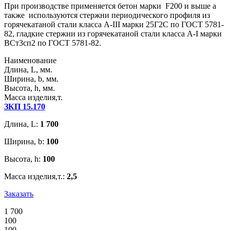
При производстве применяется бетон марки F200 и выше а
также используются стержни периодического профиля из
горячекатаной стали класса А-III марки 25Г2С по ГОСТ 5781-
82, гладкие стержни из горячекатаной стали класса А-I марки
ВСт3сп2 по ГОСТ 5781-82.
Наименование
Длина, L, мм.
Ширина, b, мм.
Высота, h, мм.
Масса изделия,т.
ЗКП 15.170
Длина, L:
1 700
Ширина, b:
100
Высота, h:
100
Масса изделия,т.:
2,5
Заказать
1 700
100
100