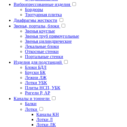
Вибропрессованные изделия
Бордюры
Тротуарная плитка
Диафрагмы жесткости
Звенья, порталы, блоки
Звенья круглые
Звенья труб прямоугольные
Звенья цилиндрические
Лекальные блоки
Откосные стенки
Портальные стенки
Изделия для подстанций
Блоки БДЛ
Бруски БК
Лежни ЛЖ
Лотки УБК
Плиты НСП, УБК
Ригели Р, АР
Каналы и тоннели
Балки
Лотки
Каналы КН
Лотки Л
Лотки ЛК