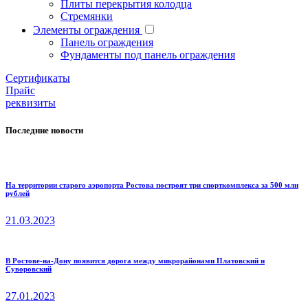
Плиты перекрытия колодца
Стремянки
Элементы ограждения
Панель ограждения
Фундаменты под панель ограждения
Cертификаты
Прайс
реквизиты
Последние новости
На территории старого аэропорта Ростова построят три спорткомплекса за 500 млн
рублей
21.03.2023
В Ростове-на-Дону появится дорога между микрорайонами Платовский и
Суворовский
27.01.2023